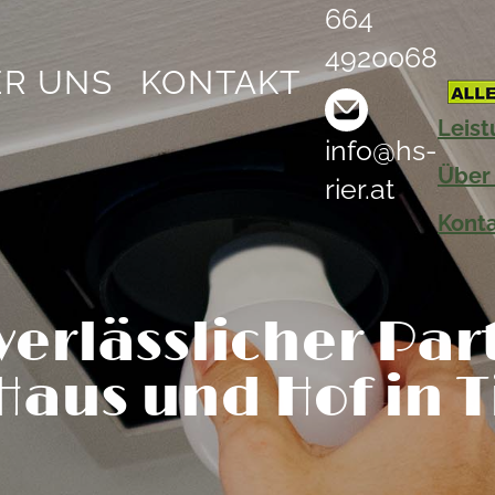
664
4920068
R UNS
KONTAKT
Leis
info@hs-
Über
rier.at
Kont
 verlässlicher Par
Haus und Hof in T