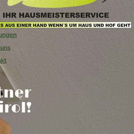
tungen
 uns
akt
tner
irol!