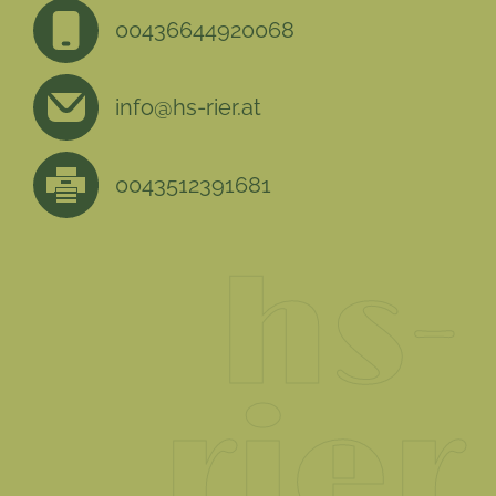
00436644920068
info@hs-rier.at
0043512391681
hs-
rier