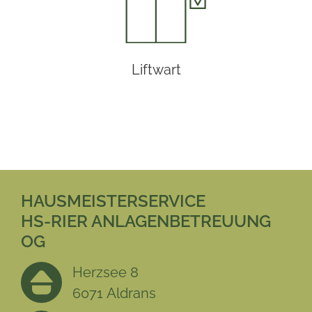
Liftwart
HAUSMEISTERSERVICE
HS-RIER ANLAGENBETREUUNG
OG
Herzsee 8
6071 Aldrans